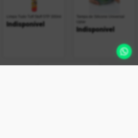
Limpa Tudo Tuff Stuff STP 300ml
Tampa de Silicone Universal
Uplar
Indisponível
Indisponível
+ vendido
Limpa Máquina Esfrebom
Bettanin 80g
Indisponível