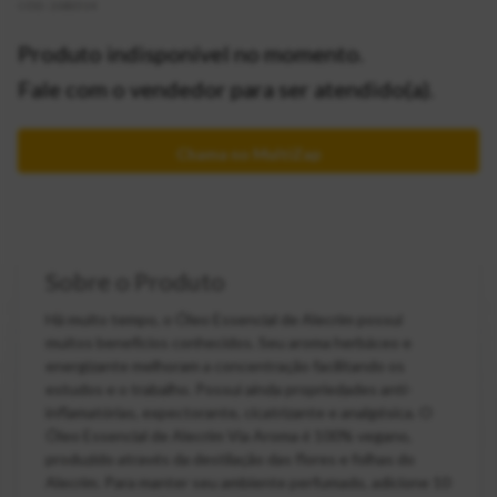
CÓD:
2083514
Produto indisponível no momento.
Fale com o vendedor para ser atendido(a).
Chama no MultiZap
Sobre o Produto
Há muito tempo, o Óleo Essencial de Alecrim possui
muitos benefícios conhecidos. Seu aroma herbáceo e
energizante melhoram a concentração facilitando os
estudos e o trabalho. Possui ainda propriedades anti-
inflamatórias, expectorante, cicatrizante e analgésica. O
Óleo Essencial de Alecrim Via Aroma é 100% vegano,
produzido através da destilação das flores e folhas do
Alecrim. Para manter seu ambiente perfumado, adicione 10