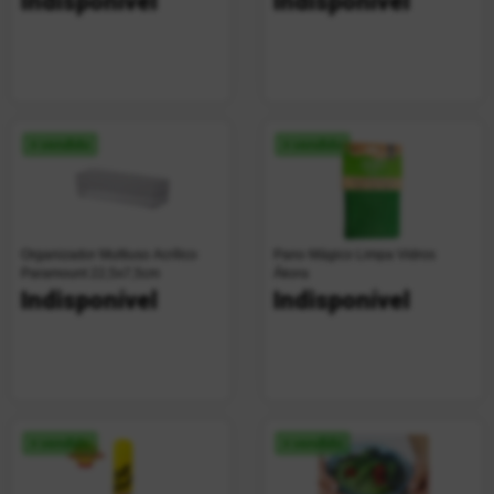
Indisponível
Indisponível
+ vendido
+ vendido
Organizador Multiuso Acrílico
Pano Mágico Limpa Vidros
Paramount 22,5x7,5cm
Ákora
Indisponível
Indisponível
+ vendido
+ vendido