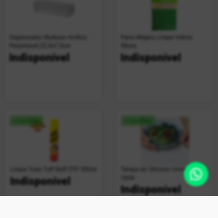
Organizador Multiuso Acrílico
Pano Mágico Limpa Vidros
Paramount 22,5x7,5cm
Ákora
Indisponível
Indisponível
+ vendido
+ vendido
Limpa Tudo Tuff Stuff STP 300ml
Tampa de Silicone Universal
Uplar
Indisponível
Indisponível