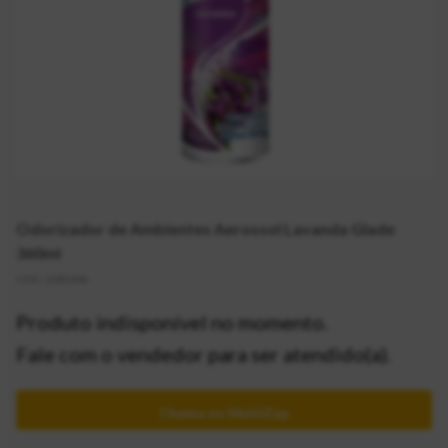
Odorizador de Ambientes Aerossol Lavanda Glade
360ml
CÓD:
2083048
Produto indisponível no momento.
Fale com o vendedor para ser atendido(a).
Chama no MultiZap