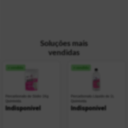
Soluções mais
vendidas
+ vendido
+ vendido
Percarbonato de Sódio 1Kg
Percarbonato Líquido de 1L
Quimivida
Quimivida
Indisponível
Indisponível