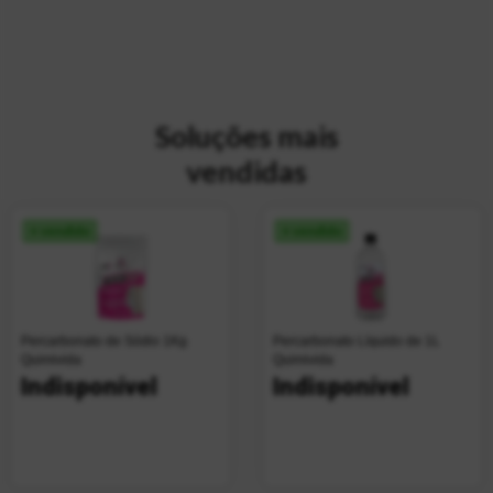
Soluções mais
vendidas
+ vendido
+ vendido
Percarbonato de Sódio 1Kg
Percarbonato Líquido de 1L
Quimivida
Quimivida
Indisponível
Indisponível