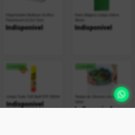
Organizador Multiuso Acrílico
Pano Mágico Limpa Vidros
Paramount 22,5x7,5cm
Ákora
Indisponível
Indisponível
+ vendido
+ vendido
Limpa Tudo Tuff Stuff STP 300ml
Tampa de Silicone Universal
Uplar
Indisponível
Indisponível