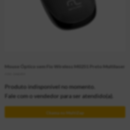
Mouse Óptico sem Fio Wireless M0251 Preto Multilaser
CÓD:
2042459
Produto indisponível no momento.
Fale com o vendedor para ser atendido(a).
Chama no MultiZap