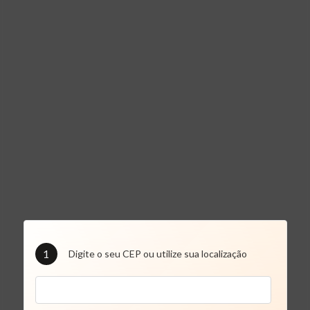
1
Digite o seu CEP ou utilize sua localização