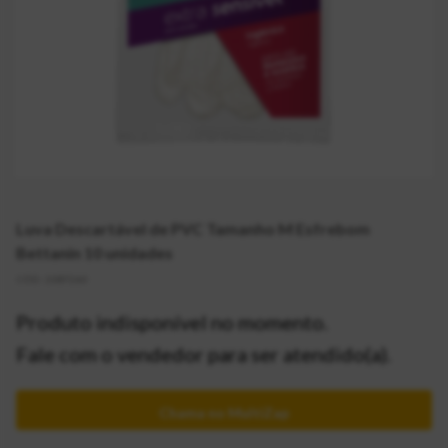
Luva Descartável de PVC Tamanho M Esfrebom
Bettanin 10 unidades
CÓD:
2087260
Produto indisponível no momento.
Fale com o vendedor para ser atendido(a).
Chama no MultiZap