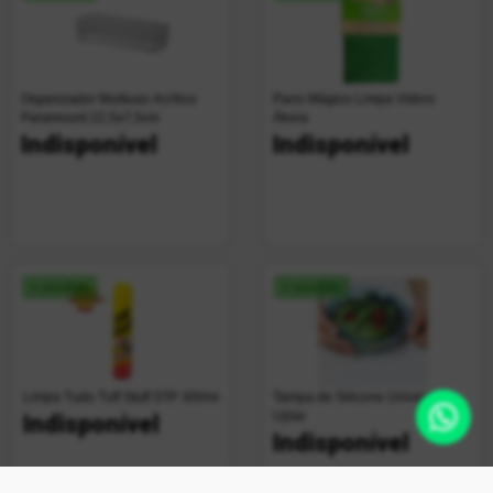
Organizador Multiuso Acrílico
Pano Mágico Limpa Vidros
Paramount 22,5x7,5cm
Ákora
Indisponível
Indisponível
+ vendido
+ vendido
Limpa Tudo Tuff Stuff STP 300ml
Tampa de Silicone Universal
Uplar
Indisponível
Indisponível