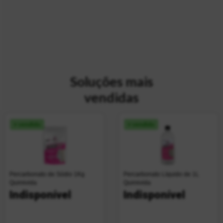
Soluções mais
vendidas
+ vendido
+ vendido
Percarbonato de Sódio 1Kg
Percarbonato Líquido de 1L
Quimivida
Quimivida
Indisponível
Indisponível