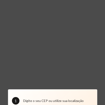
1
Digite o seu CEP ou utilize sua localização