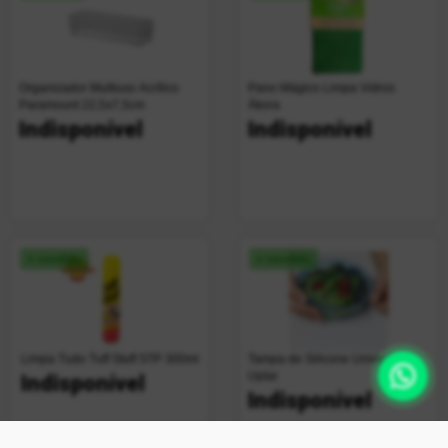
Organizador Multiuso Acrílico
Pano Mágico Limpa Vidros
Paramount 22,5x7,5cm
Ákora
Indisponível
Indisponível
+ vendido
+ vendido
Limpa Tudo Tuff Stuff STP 300ml
Tampa de Silicone Universal
Uplar
Indisponível
Indisponível