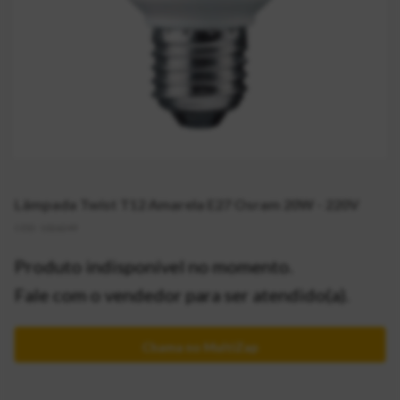
Lâmpada Twist T12 Amarela E27 Osram 20W - 220V
CÓD:
1026249
Produto indisponível no momento.
Fale com o vendedor para ser atendido(a).
Chama no MultiZap