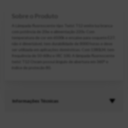
Sobre o Produto
A Lâmpada fluorescente tipo Twist T12 emite luz branca
com potência de 20w e alimentação 220v. Com
temperatura de cor em 6500k e encaixe para soquete E27,
não é dimerizável, tem durabilidade de 8000 horas e deve
ser utilizada em aplicações domésticas. Com 1380LM, tem
frequência de 50-60hz e IRC 100. A lâmpada fluorescente
twist T12 Osram possui ângulo de abertura em 360° e
índice de protecão 80.
Informações Técnicas