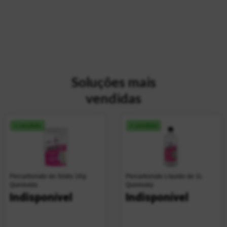
Soluções mais
vendidas
+ vendido
+ vendido
Percarbonato de Sódio 1Kg
Percarbonato Líquido de 1L
Quimivida
Quimivida
Indisponível
Indisponível