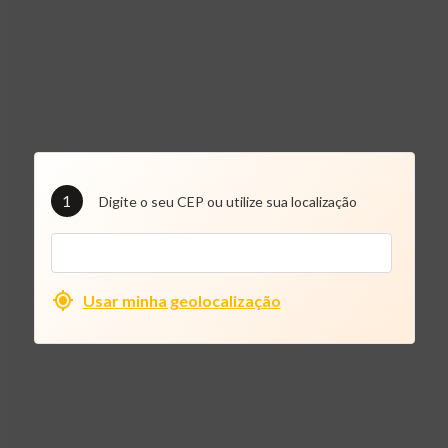
1
Digite o seu CEP ou utilize sua localização
Usar minha geolocalização