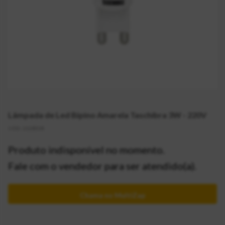
Lâmpada de Led Bipino Amarela Taschibra 3W - 220V
CÓD:
2128338
Produto indisponível no momento.
Fale com o vendedor para ser atendido(a).
Chama no MultiZap