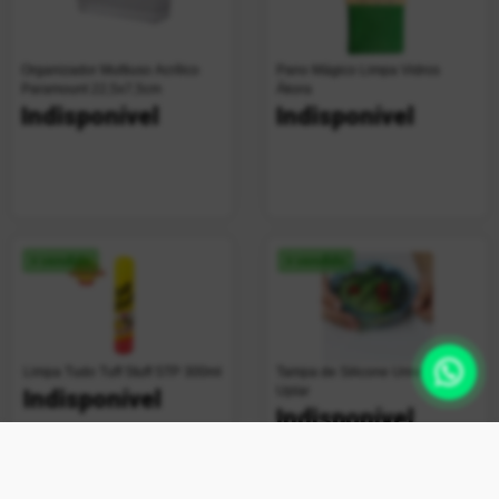
Organizador Multiuso Acrílico
Pano Mágico Limpa Vidros
Paramount 22,5x7,5cm
Ákora
Indisponível
Indisponível
+ vendido
+ vendido
Limpa Tudo Tuff Stuff STP 300ml
Tampa de Silicone Universal
Uplar
Indisponível
Indisponível