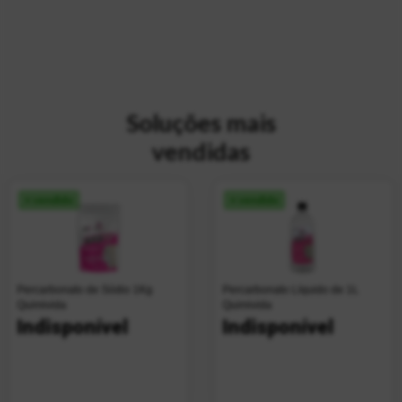
Soluções mais
vendidas
+ vendido
+ vendido
Percarbonato de Sódio 1Kg
Percarbonato Líquido de 1L
Quimivida
Quimivida
Indisponível
Indisponível