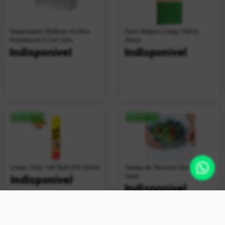
Organizador Multiuso Acrílico
Pano Mágico Limpa Vidros
Paramount 22,5x7,5cm
Ákora
Indisponível
Indisponível
+ vendido
+ vendido
Limpa Tudo Tuff Stuff STP 300ml
Tampa de Silicone Universal
Uplar
Indisponível
Indisponível