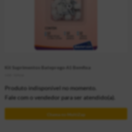
Kit Suprimentos Bateprego A1 Bemfixa
CÓD:
729116
Produto indisponível no momento.
Fale com o vendedor para ser atendido(a).
Chama no MultiZap