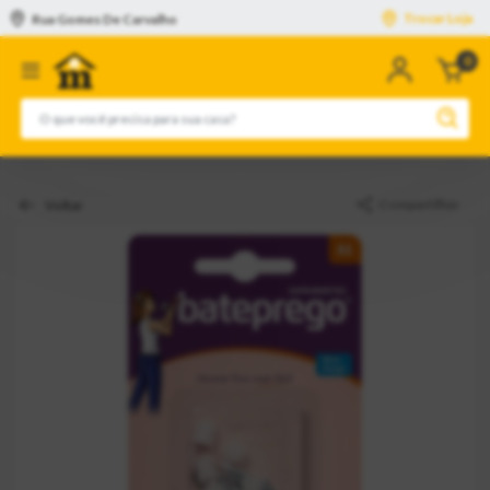
Trocar Loja
Rua Gomes De Carvalho
0
n
c
Compartilhar
Voltar