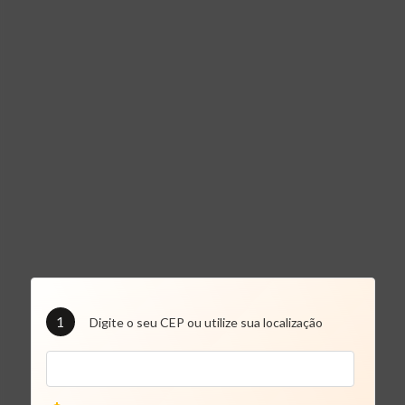
1
Digite o seu CEP ou utilize sua localização