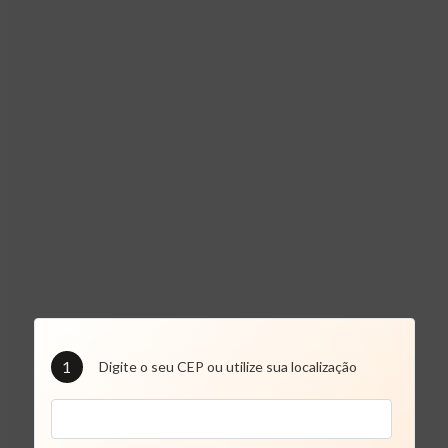
1
Digite o seu CEP ou utilize sua localização