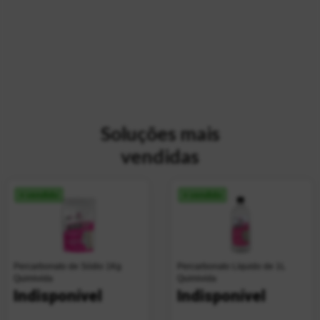
Soluções mais
vendidas
+ vendido
+ vendido
Percarbonato de Sódio 1Kg
Percarbonato Líquido de 1L
Quimivida
Quimivida
Indisponível
Indisponível