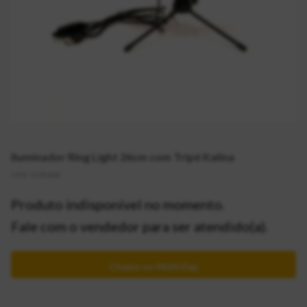
Iluminador Ring Light 26cm com Tripé Kalina
CÓD:
2145428
Produto indisponível no momento.
Fale com o vendedor para ser atendido(a).
Chama no MultiZap