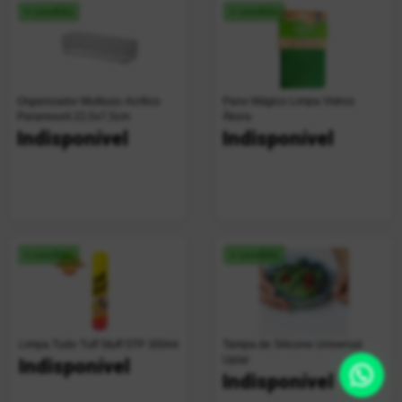
+ vendido
+ vendido
Organizador Multiuso Acrílico
Pano Mágico Limpa Vidros
Paramount 22,5x7,5cm
Ákora
Indisponível
Indisponível
+ vendido
+ vendido
Limpa Tudo Tuff Stuff STP 300ml
Tampa de Silicone Universal
Uplar
Indisponível
Indisponível