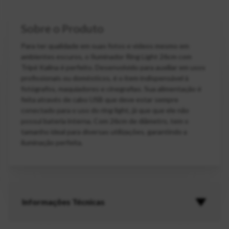
Sobre o Produto
Para ter qualidade em suas fotos e vídeos mesmo em
ambientes escuros, o Iluminador Ring Light 26cm com
Tripé Kalina é perfeito. Desenvolvido para auxiliar em usos
profissionais ou domésticos, é o item indispensável à
fotógrafos, maquiadores e cinegrafias. Sua alimentação é
feita através de cabo USB que deve estar sempre
conectado para o uso do ring light, já que que ele não
possui bateria interna. Com 26cm de diâmetro, tem o
tamanho ideal para diversas utilizações, garantindo a
iluminação perfeita.
Informações Técnicas