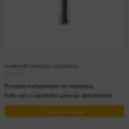
Grafite HB 0.9mm Kaz 12 Unidades
CÓD:
2139371
Produto indisponível no momento.
Fale com o vendedor para ser atendido(a).
Chama no MultiZap