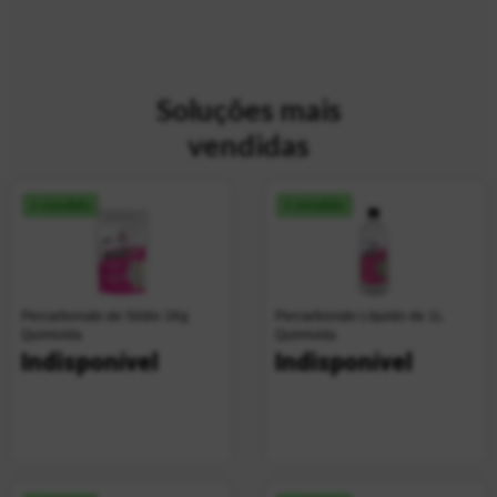
Soluções mais
vendidas
+ vendido
+ vendido
Percarbonato de Sódio 1Kg
Percarbonato Líquido de 1L
Quimivida
Quimivida
Indisponível
Indisponível