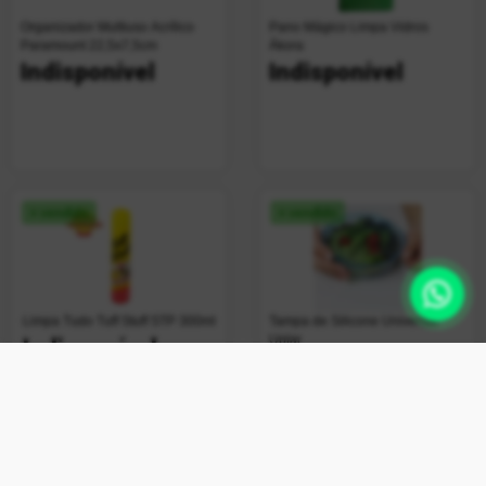
Organizador Multiuso Acrílico
Pano Mágico Limpa Vidros
Paramount 22,5x7,5cm
Ákora
Indisponível
Indisponível
+ vendido
+ vendido
Limpa Tudo Tuff Stuff STP 300ml
Tampa de Silicone Universal
Uplar
Indisponível
Indisponível