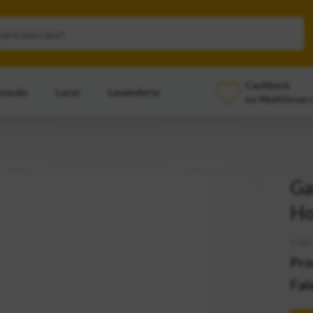
Cashback
ização
Lazer
Lavanderia
no Multilovers
Ga
H
CÓD:
Pro
Fal