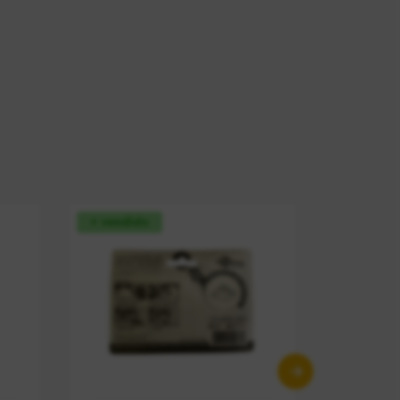
+ vendido
+ vendid