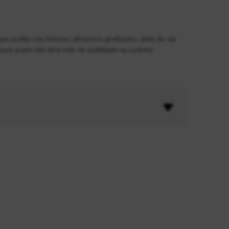
ue auxilia com frituras, alimentos grelhados, além de ser
ado para quem não abre mão da qualidade na cozinha.