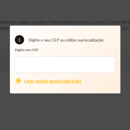
inda mais seguro e prático. Feito inteiramente de aço inox é o utensílio q
e higienizar e é aliado para prolongar a durabilidade e o alto brilho. Indic
1
Digite o seu CEP ou utilize sua localização
Digite seu CEP
Usar minha geolocalização