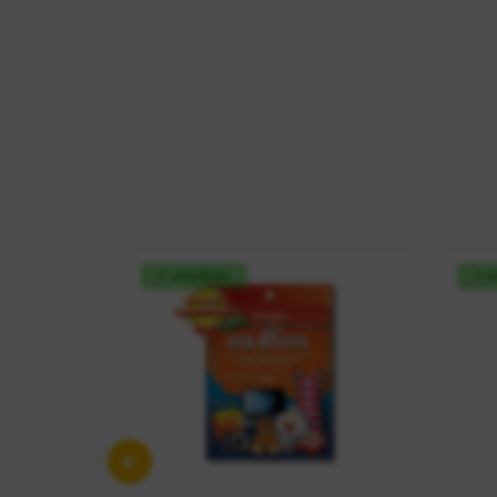
+ vendido
+ 