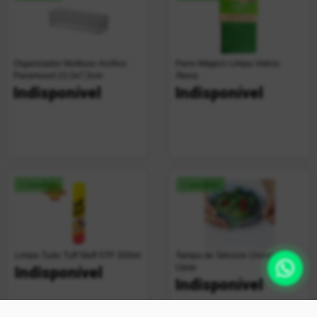
Organizador Multiuso Acrílico
Pano Mágico Limpa Vidros
Paramount 22,5x7,5cm
Ákora
Indisponível
Indisponível
+ vendido
+ vendido
Limpa Tudo Tuff Stuff STP 300ml
Tampa de Silicone Universal
Uplar
Indisponível
Indisponível