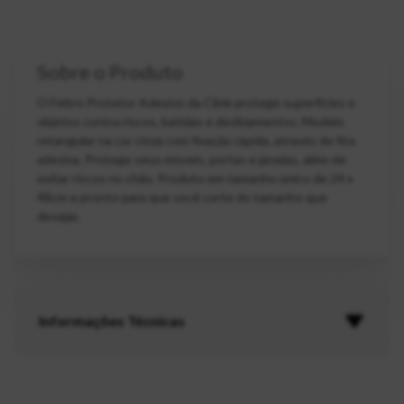
Sobre o Produto
O Feltro Protetor Adesivo da Clink protege superfícies e
objetos contra riscos, batidas e deslizamentos. Modelo
retangular na cor cinza com fixação rápida, através de fita
adesiva. Protege seus móveis, portas e janelas, além de
evitar riscos no chão. Produto em tamanho único de 24 x
48cm e pronto para que você corte do tamanho que
desejar.
Informações Técnicas