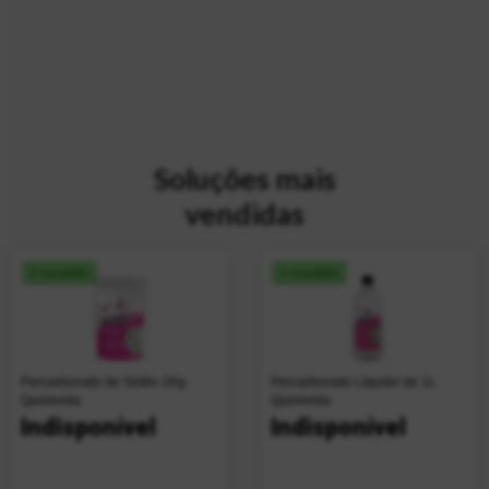
Soluções mais
vendidas
+ vendido
+ vendido
Percarbonato de Sódio 1Kg
Percarbonato Líquido de 1L
Quimivida
Quimivida
Indisponível
Indisponível