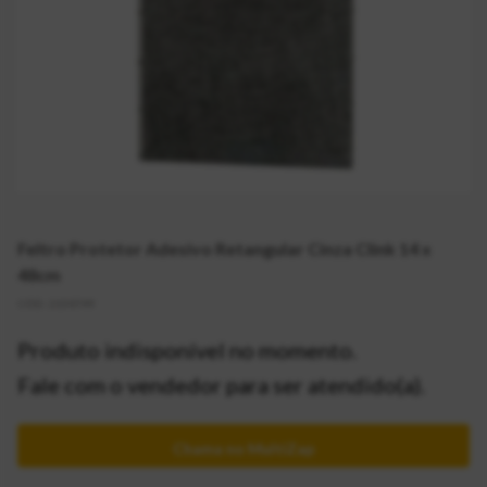
Feltro Protetor Adesivo Retangular Cinza Clink 14 x
48cm
CÓD:
2150749
Produto indisponível no momento.
Fale com o vendedor para ser atendido(a).
Chama no MultiZap