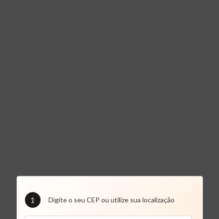
1
Digite o seu CEP ou utilize sua localização