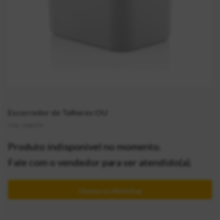
Escorredor de Talheres OU
CÓD:
2082376
Produto indisponível no momento.
Fale com o vendedor para ser atendido(a).
Chama no MultiZap