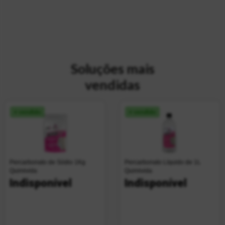
Soluções mais
vendidas
+ vendido
+ vendido
Percarbonato de Sódio 1Kg
Percarbonato Líquido de 1L
Quimivida
Quimivida
Indisponível
Indisponível