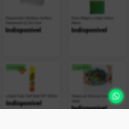
Organizador Multiuso Acrílico
Pano Mágico Limpa Vidros
Paramount 22,5x7,5cm
Ákora
Indisponível
Indisponível
+ vendido
+ vendido
Limpa Tudo Tuff Stuff STP 300ml
Tampa de Silicone Universal
Uplar
Indisponível
Indisponível