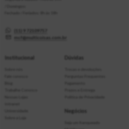
/ Domingos:
Fechado / Feriados: 8h às 18h
(11) 9 72109757
mcf@multicoisas.com.br
Institucional
Dúvidas
Sobre nós
Trocas e devoluções
Fale conosco
Perguntas Frequentes
Blog
Pagamento
Trabalhe Conosco
Prazos e Entrega
Nossas Lojas
Política de Privacidade
Intranet
Negócios
Universidade
Sobre a Loja
Seja um franqueado