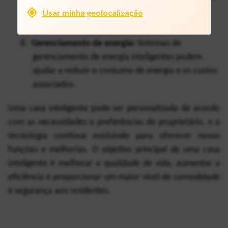
através de aplicativos móveis.
Usar minha geolocalização
8.
Gerenciamento de energia:
 Sistemas de 
gerenciamento de energia inteligentes podem 
ajudar a reduzir o consumo de energia e os custos 
associados.
Uma casa inteligente pode ser personalizada de acordo 
com as necessidades e preferências do proprietário, e a 
tecnologia continua evoluindo para oferecer novas 
funções e melhorias. O objetivo principal de uma casa 
inteligente é melhorar a qualidade de vida, aumentar a 
eficiência e proporcionar um maior nível de comodidade 
e segurança aos residentes.