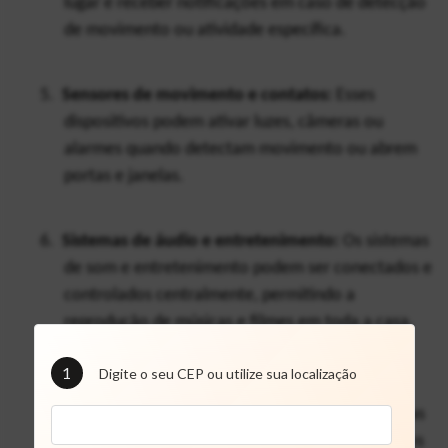
lugar e receber notificações em caso de detecção 
de movimento ou atividade específica.
5.
Sensores de movimento e contatos:
 Esses 
dispositivos podem ativar luzes, câmeras ou 
alarmes quando detectam movimento ou abrem 
portas e janelas.
6.
Sistemas de áudio e entretenimento:
 Os sistemas 
de som e entretenimento podem ser conectados e 
controlados centralmente, permitindo a 
reprodução de músicas e filmes em toda a casa.
1
Digite o seu CEP ou utilize sua localização
7.
Eletrodomésticos inteligentes:
 Alguns 
eletrodomésticos como refrigeradores, lavadoras 
e cozinhas podem ser controlados e monitorados 