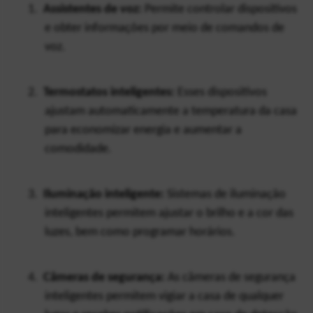
1.
Assistentes de voz:
 Permite controlar dispositivos 
e obter informações por meio de comandos de 
voz.
2.
Termostatos inteligentes:
 Esses dispositivos 
ajustam automaticamente a temperatura da casa 
para economizar energia e aumentar a 
comodidade.
3.
Iluminação inteligente:
 Sistemas de iluminação 
inteligentes permitem ajustar o brilho e a cor das 
luzes, bem como programar horários.
4.
Câmeras de segurança:
 As câmeras de segurança 
inteligentes permitem vigiar a casa de qualquer 