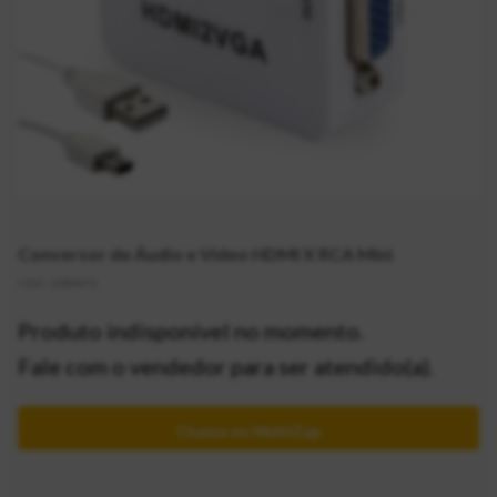
Conversor de Áudio e Vídeo HDMI X RCA Mini
CÓD:
2080470
Produto indisponível no momento.
Fale com o vendedor para ser atendido(a).
Chama no MultiZap