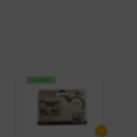
+ vendido
+ vendid