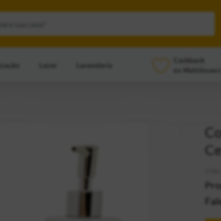
Cashback
ização
Lazer
Lavanderia
no Multilovers
Co
Ce
CÓD:
Pro
Fal