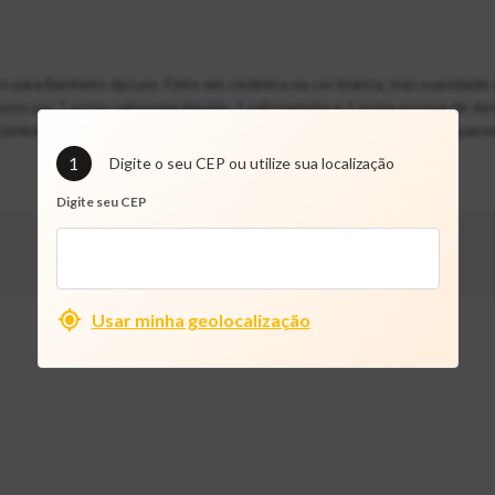
ara Banheiro da Lyor. Feito em cerâmica na cor branca, traz suavidade 
sto por 1 porta-sabonete líquido, 1 saboneteira e 1 porta escova de de
é também uma ótima opção de presente para pessoas queridas que quere
1
Digite o seu CEP ou utilize sua localização
Digite seu CEP
Usar minha geolocalização