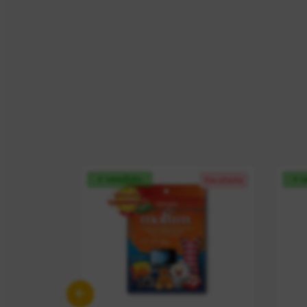
+ vendido
+ 
Em oferta