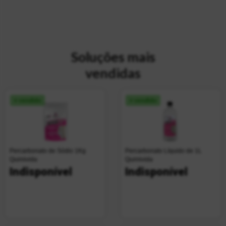
Soluções mais
vendidas
+ vendido
+ vendido
Percarbonato de Sódio 1Kg
Percarbonato Líquido de 1L
Quimivida
Quimivida
Indisponível
Indisponível