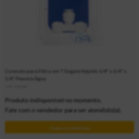
Conexão para Filtro em T Engate Rápido 1/4" x 1/4" x
1/4" Planeta Água
CÓD:
2101384
Produto indisponível no momento.
Fale com o vendedor para ser atendido(a).
Chama no MultiZap