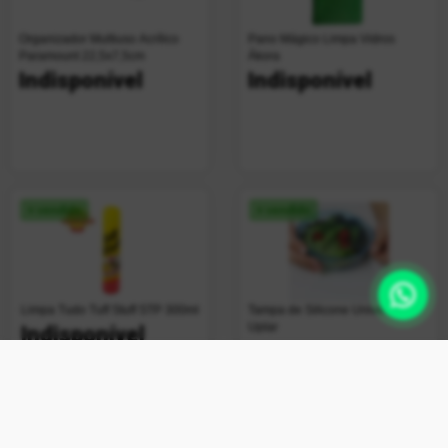
Organizador Multiuso Acrílico
Pano Mágico Limpa Vidros
Paramount 22,5x7,5cm
Ákora
Indisponível
Indisponível
+ vendido
+ vendido
Limpa Tudo Tuff Stuff STP 300ml
Tampa de Silicone Universal
Uplar
Indisponível
Indisponível