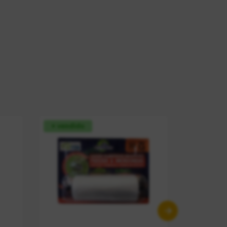
+ vendido
+ vendid