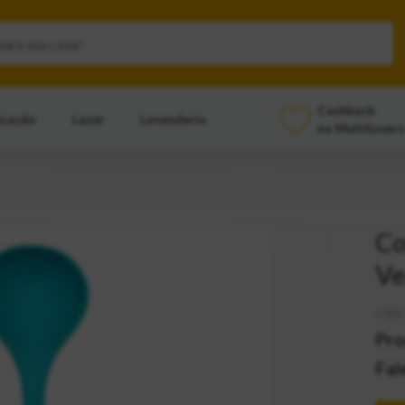
Cashback
ização
Lazer
Lavanderia
no Multilovers
Co
Ve
CÓD:
Pro
Fal