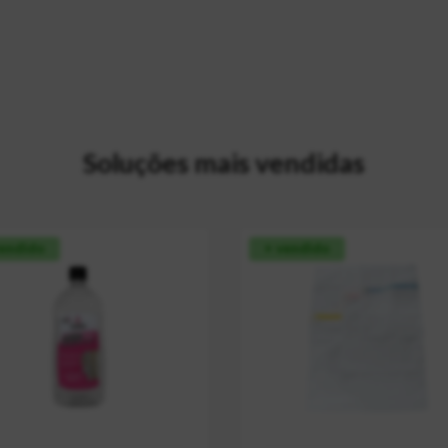
Soluções mais vendidas
vendido
+ vendido