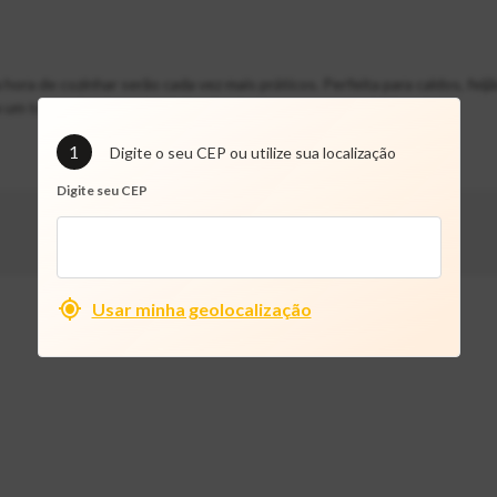
a de cozinhar serão cada vez mais práticos. Perfeita para caldos, feijão
 um toque colorido à sua cozinha.
1
Digite o seu CEP ou utilize sua localização
Digite seu CEP
Usar minha geolocalização