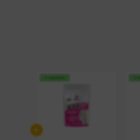
+ vendido
+ 