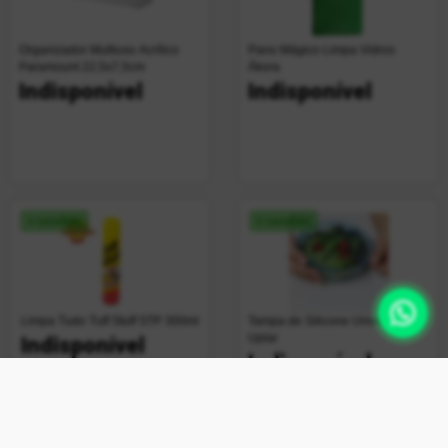
Organizador Multiuso Acrílico
Pano Mágico Limpa Vidros
Paramount 22,5x7,5cm
Ákora
Indisponível
Indisponível
+ vendido
+ vendido
Limpa Tudo Tuff Stuff STP 300ml
Tampa de Silicone Universal
Uplar
Indisponível
Indisponível