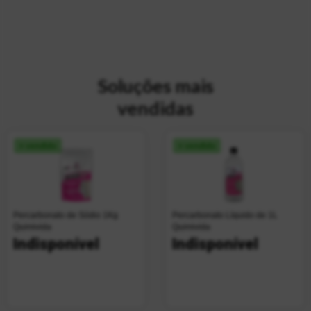
Soluções mais
vendidas
+ vendido
+ vendido
Percarbonato de Sódio 1Kg
Percarbonato Líquido de 1L
Quimivida
Quimivida
Indisponível
Indisponível