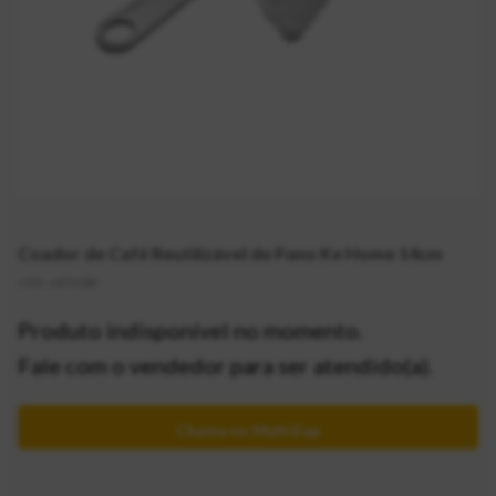
Coador de Café Reutilizável de Pano Ke Home 14cm
CÓD:
2071588
Produto indisponível no momento.
Fale com o vendedor para ser atendido(a).
Chama no MultiZap