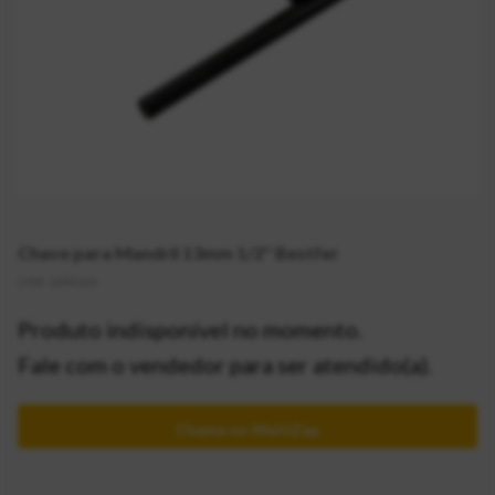
Chave para Mandril 13mm 1/2'' Bestfer
CÓD:
2093124
Produto indisponível no momento.
Fale com o vendedor para ser atendido(a).
Chama no MultiZap