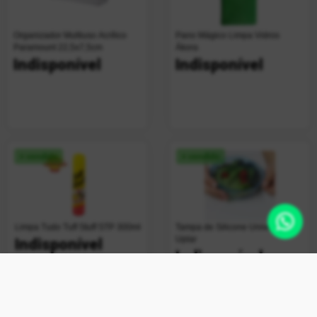
Organizador Multiuso Acrílico
Pano Mágico Limpa Vidros
Paramount 22,5x7,5cm
Ákora
Indisponível
Indisponível
+ vendido
+ vendido
Limpa Tudo Tuff Stuff STP 300ml
Tampa de Silicone Universal
Uplar
Indisponível
Indisponível