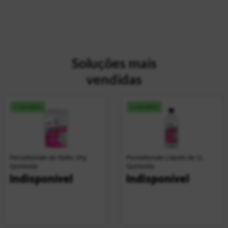
Soluções mais
vendidas
+ vendido
+ vendido
Percarbonato de Sódio 1Kg
Percarbonato Líquido de 1L
Quimivida
Quimivida
Indisponível
Indisponível