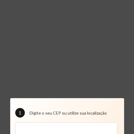
1
Digite o seu CEP ou utilize sua localização