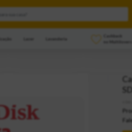
Cashback
ização
Lazer
Lavanderia
no Multilovers
Ca
SD
CÓD:
Pro
Fal