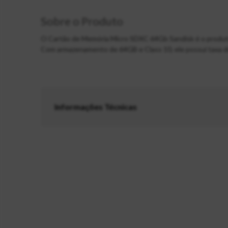
Sobre o Produto
O Cartão de Memória Micro SDXC 64Gb Sandisk é o produto 
Com armazenamento de 64GB e Class 10, ele possui taxa de
Informações Técnicas