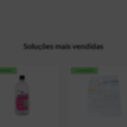
Soluções mais vendidas
vendido
+ vendido