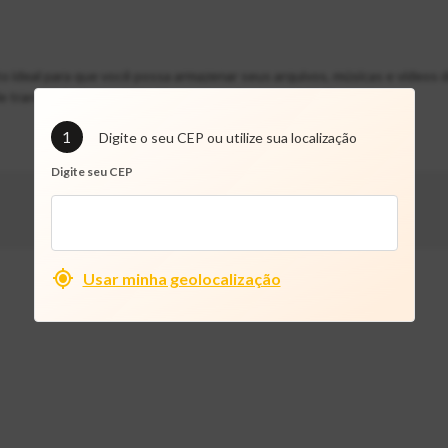
ideal para que você possa armazenar seus arquivos, músicas e vídeos d
 transferência até 100 MB/s e gravação de até 10 MB/s.
1
Digite o seu CEP ou utilize sua localização
Digite seu CEP
Usar minha geolocalização