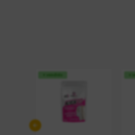
+ vendido
+ 