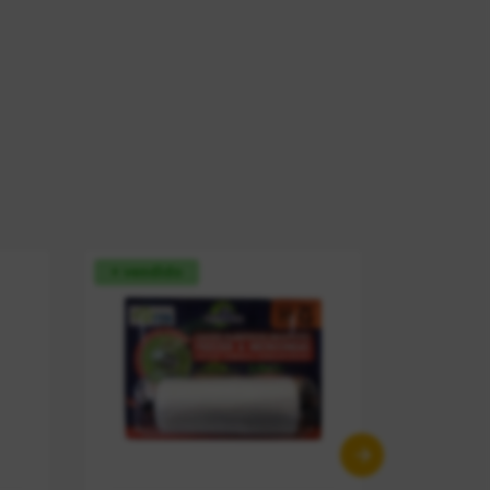
+ vendido
+ vendid