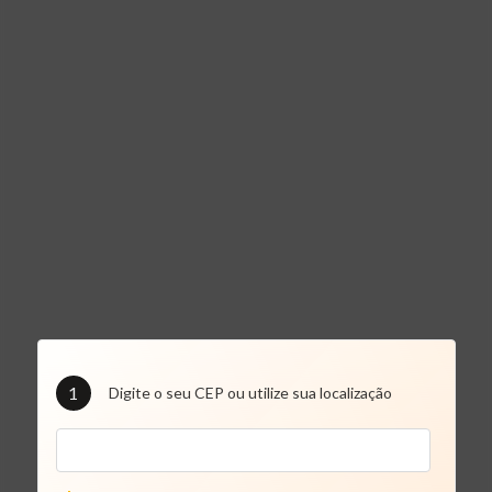
1
Digite o seu CEP ou utilize sua localização