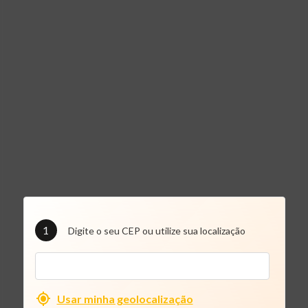
1
Digite o seu CEP ou utilize sua localização
Usar minha geolocalização