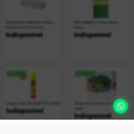
Organizador Multiuso Acrílico
Pano Mágico Limpa Vidros
Paramount 22,5x7,5cm
Ákora
Indisponível
Indisponível
+ vendido
+ vendido
Limpa Tudo Tuff Stuff STP 300ml
Tampa de Silicone Universal
Uplar
Indisponível
Indisponível