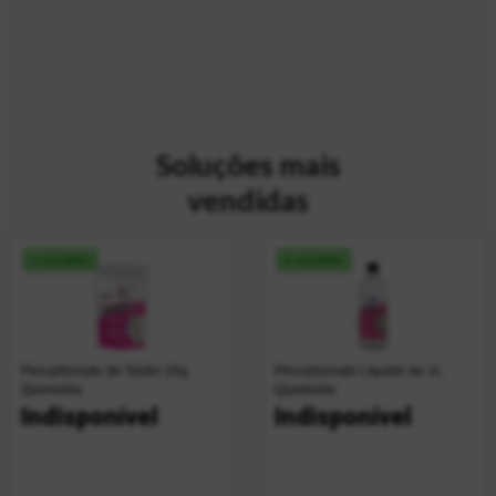
Soluções mais
vendidas
+ vendido
+ vendido
Percarbonato de Sódio 1Kg
Percarbonato Líquido de 1L
Quimivida
Quimivida
Indisponível
Indisponível