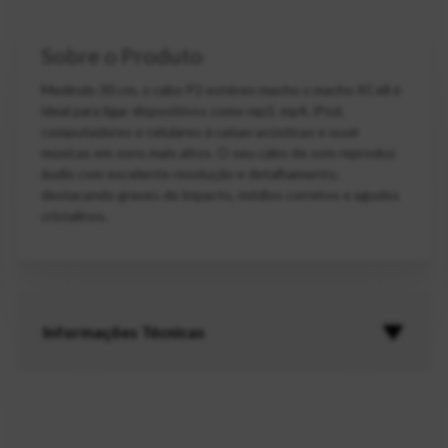
Sobre o Produto
Medindo 30 cm, o cabo P2 estéreo macho x macho XCell é
ideal para ligar dispositivos como mp3, mp4, iPod,
computadores e celulares à caixas acústicas e ouvir
músicas em sons mais altos. O seu cabo de som reproduz
áudio com excelente resolução e detalhamento,
destacando graves de impacto, médios corretos e agudos
cristalinos.
Informações Técnicas