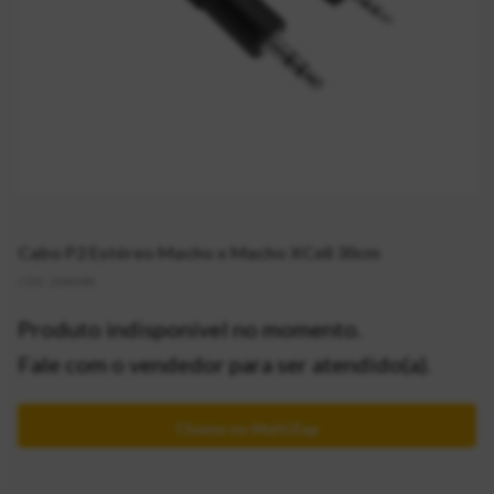
Cabo P2 Estéreo Macho x Macho XCell 30cm
CÓD:
2046085
Produto indisponível no momento.
Fale com o vendedor para ser atendido(a).
Chama no MultiZap