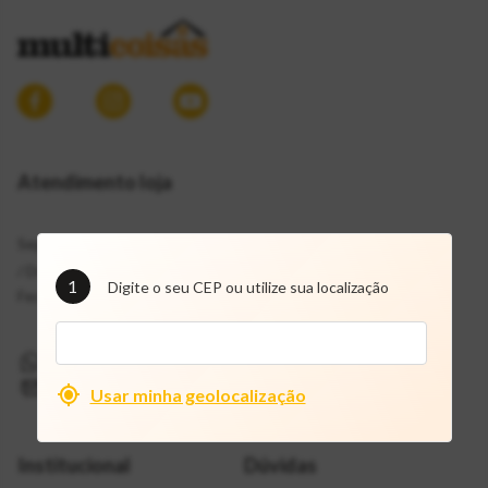
Atendimento loja
Segunda a Sábado: 7h30 às 19h
/ Domingos:
1
Digite o seu CEP ou utilize sua localização
Fechado / Feriados: 8h às 18h
(11) 9 72109757
mcf@multicoisas.com.br
Usar minha geolocalização
Institucional
Dúvidas