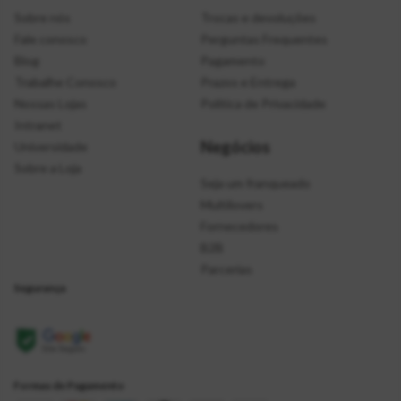
Sobre nós
Trocas e devoluções
Fale conosco
Perguntas Frequentes
Blog
Pagamento
Trabalhe Conosco
Prazos e Entrega
Nossas Lojas
Política de Privacidade
Intranet
Negócios
Universidade
Sobre a Loja
Seja um franqueado
Multilovers
Fornecedores
B2B
Parcerias
Segurança
Formas de Pagamento