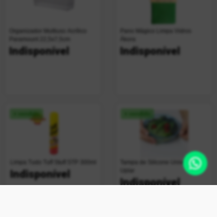
Organizador Multiuso Acrílico
Pano Mágico Limpa Vidros
Paramount 22,5x7,5cm
Ákora
Indisponível
Indisponível
+ vendido
+ vendido
Limpa Tudo Tuff Stuff STP 300ml
Tampa de Silicone Universal
Uplar
Indisponível
Indisponível