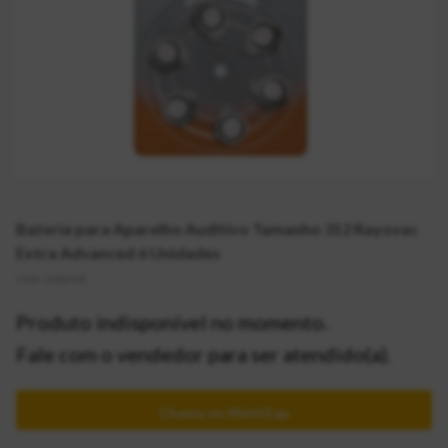
Bateria para Aparelho Auditivo Tamanho 312 Rayovac
Extra Advanced 6 Unidades
CÓD:
2040793
Produto indisponível no momento.
Fale com o vendedor para ser atendido(a).
Chama no MultiZap