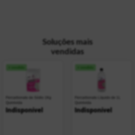
Soluções mais
vendidas
+ vendido
+ vendido
Percarbonato de Sódio 1Kg
Percarbonato Líquido de 1L
Quimivida
Quimivida
Indisponível
Indisponível