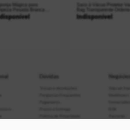
no Mágico Limpa Vidros
Limpa Tudo Tuff Stuff ST
ora
300ml
disponível
Indisponível
onal
Dúvidas
Negócio
Trocas e devoluções
Seja um fr
o
Perguntas Frequentes
Multilovers
Pagamento
Fornecedor
onosco
Prazos e Entrega
B2B
s
Política de Privacidade
Parcerias
de