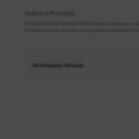
Sobre o Produto
A bateria botão de lithium CR1632 Flex de 3v pode ser usa
bateria tipo botão para que seus aparelhos continuem fun
Informações Técnicas