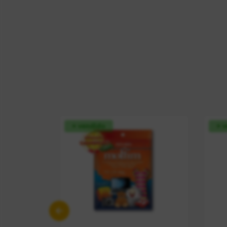
+ vendido
+ 