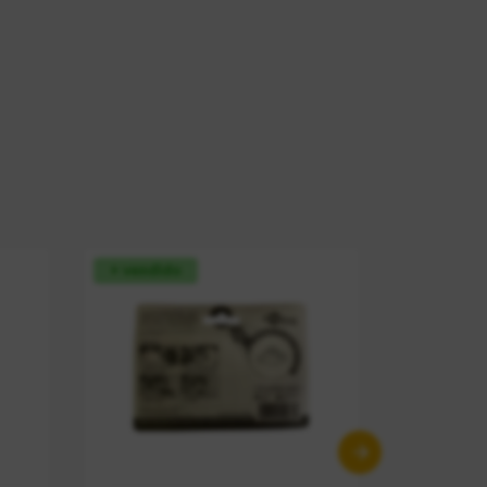
+ vendido
+ vendid