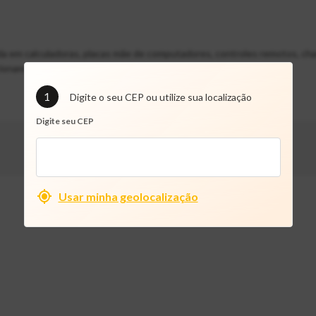
da em calculadoras, placas mãe de computadores, controles remotos, cha
cionamento perfeitamente.
1
Digite o seu CEP ou utilize sua localização
Digite seu CEP
Usar minha geolocalização