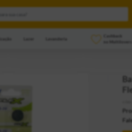
Cashback
ização
Lazer
Lavanderia
no Multilovers
Ba
Fl
CÓD:
Pro
Fal