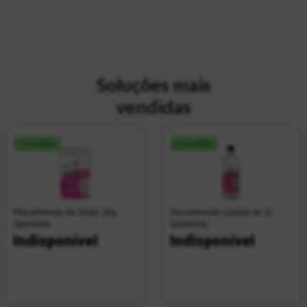
Soluções mais
vendidas
+ vendido
+ vendido
Percarbonato de Sódio 1Kg
Percarbonato Líquido de 1L
Quimivida
Quimivida
Indisponível
Indisponível