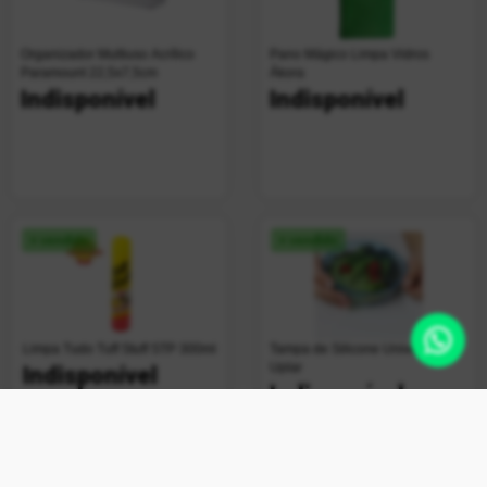
Organizador Multiuso Acrílico
Pano Mágico Limpa Vidros
Paramount 22,5x7,5cm
Ákora
Indisponível
Indisponível
+ vendido
+ vendido
Limpa Tudo Tuff Stuff STP 300ml
Tampa de Silicone Universal
Uplar
Indisponível
Indisponível