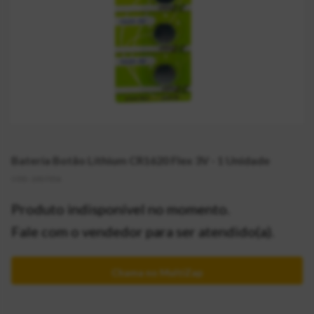
Bateria Botão Lithium CR1620 Flex 3V - 1 Unidade
CÓD:
2017356
Produto indisponível no momento.
Fale com o vendedor para ser atendido(a).
Chama no MultiZap