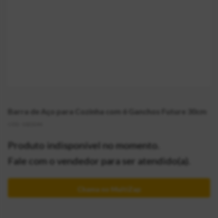
Barra de Aço para Cozinha com 6 Ganchos Future 30cm
CÓD:
1023244
Produto indisponível no momento.
Fale com o vendedor para ser atendido(a).
Chama no MultiZap