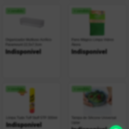
+ vendido
+ vendido
Organizador Multiuso Acrílico
Pano Mágico Limpa Vidros
Paramount 22,5x7,5cm
Ákora
Indisponível
Indisponível
+ vendido
+ vendido
Limpa Tudo Tuff Stuff STP 300ml
Tampa de Silicone Universal
Uplar
Indisponível