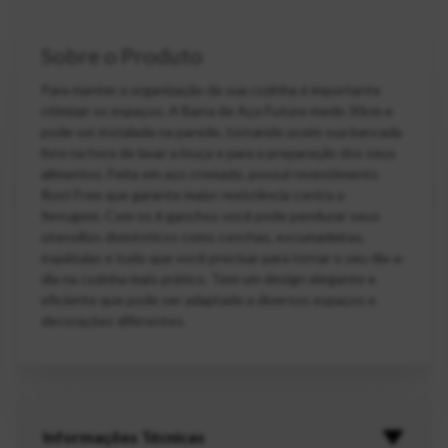
Sobre o Produto
Para manter a organização da sua cozinha é importante
otimizar os espaços. A Barra de Aço Future mede 30cm e
pode ser instalada na parede, tornando assim sua bancada
livre na hora de lavar a louça e para a preparação dos seus
alimentos. Feita em aço cromado, possui revestimento
Rust Free que garante maior resistência contra a
ferrugem. Com os 6 ganchos você pode pendurar seus
utensílios domésticos como conchas, escumadeiras,
espátulas e tudo que você precisar para tornar o seu dia-a-
dia na cozinha mais prático. Tem um design elegante e
eficiente que pode ser adaptado a diversos espaços e
decorações diferentes.
Informações Técnicas