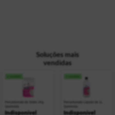
Soluções mais
vendidas
+ vendido
+ vendido
Percarbonato de Sódio 1Kg
Percarbonato Líquido de 1L
Quimivida
Quimivida
Indisponível
Indisponível