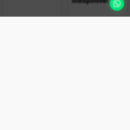
Indisponível
+ vendido
Limpa Máquina Esfrebom
Bettanin 80g
Indisponível