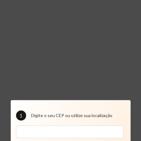
1
Digite o seu CEP ou utilize sua localização