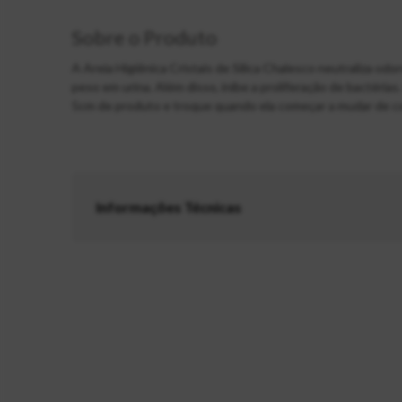
Sobre o Produto
A Areia Higiênica Cristais de Sílica Chalesco neutraliza o
peso em urina. Além disso, inibe a proliferação de bactéri
5cm de produto e troque quando ela começar a mudar de co
Informações Técnicas