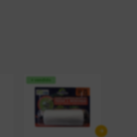
+ vendido
+ vendid