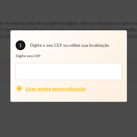
dores da caixa de área do seu gato em alguns minutos, fazendo com que a 
as. O formato exclusivo da areia, reduz quase que por completo as pegad
r, removendo os grânulos saturados e completando com limpos. Descarta
1
Digite o seu CEP ou utilize sua localização
Digite seu CEP
Usar minha geolocalização