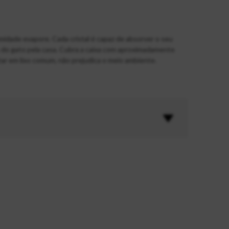
umidade evapore. Cada cristal é capaz de absorver o seu
as do gato pela casa. Cubra a caixa com aproximadamente
r em lixo comum, não prejudica o meio ambiente.