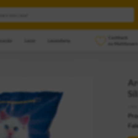
Cashback
ização
Lazer
Lavanderia
no Multilovers
Ar
Sí
CÓD:
Pro
Fal