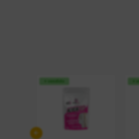
+ vendido
+ 