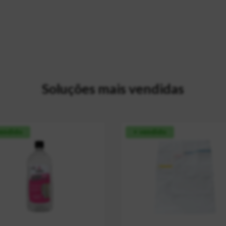
Soluções mais vendidas
vendido
+ vendido