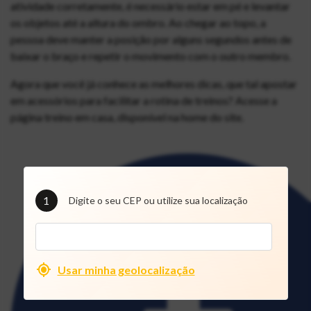
atividade corretamente, é necessário estar em pé e levantar
os objetos até a altura do ombro. Ao chegar ao topo, a
pessoa deve manter a posição por alguns segundos antes de
baixar o braço e repetir o movimento com o outro membro.
Agora que você já conhece as melhores dicas, que tal apostar
em acessórios para facilitar a rotina de treinos? Acesse a
página treino em casa, disponível na home do site.
1
Digite o seu CEP ou utilize sua localização
Usar minha geolocalização