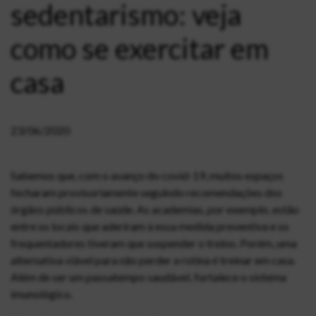
sedentarismo: veja
como se exercitar em
casa
23/06/2020
Sabemos que, com o avanço do covid-19, muitos espaços
fecharam provisoriamente seguindo recomendações dos
órgãos públicos de saúde. As academias, por exemplo, estão
entre os locais que aderiram à essa medida preventiva e os
frequentadores tiveram que suspender o treino. Porém, uma
alternativa viável para não perder a rotina é treinar em casa.
Além de ser um passatempo saudável, fortalece o sistema
imunológico.