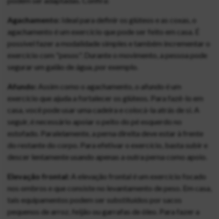
podem ser adaptadas. Confira:
Agachamento:
Ideal para definir os glúteos e as coxas, o
agachamento é um exercício que pode ser feito em casa. É
possível fazer a modalidade simples e também incrementar o
exercício com "pesos". Durante o movimento, a pessoa pode
segurar um galão de água, por exemplo.
Afundo:
Assim como o agachamento, o afundo é um
exercício que ajuda a fortalecer os glúteos. Para fazê-lo em
casa, você pode usar uma cadeira e colocá-la atrás de si. A
seguir, é necessário apoiar o peito do pé esquerdo no
estofado. Paralelamente, a perna direita deve estar à frente
do restante do corpo. Para efetivar o exercício, basta subir e
descer lentamente usando apenas a outra perna como apoio.
Elevação frontal:
A elevação frontal é um exercício focado
nos ombros e que consiste no levantamento de peso. Em casa,
tais equipamentos podem ser substituídos por sacos
pequenos de arroz, feijão ou garrafas de óleo. Para fazer a